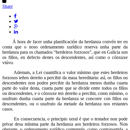
Share
Á hora de facer unha planificación da herdanza convén ter en
conta que o noso ordenamento xurídico reserva unha parte da
herdanza para os chamados “herdeiros forzosos”, que en Galicia son
os fillos, en defecto destes os descendentes, así como o cónxuxe
viúvo.
Ademais, a Lei cuantifica o valor mínimo que estes herdeiros
forzosos teñen dereito a percibir da masa hereditaria: así, os fillos ou
descendentes non poden percibir da herdanza menos dunha cuarta
parte do valor desta, cuarta parte que se divide entre todos os fillos
ou descendentes, e o cónxuxe ten dereito a percibir, como mínimo, o
usufruto dunha cuarta parte da herdanza se concorre con fillos ou
descendentes, ou o usufruto da metade da herdanza nos restantes
casos.
En consecuencia, o principio xeral é que o testador non pode
privar desa mínima parte da herdanza aos herdeiros forzosos. Non
obstante, o ordenamento xurídico contempla, como contrapartida, a