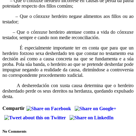
– Que o cónxuxe herdeiro incorrese en causas de perda da patria
potestade respecto dos fillos comúns;
– Que o cónxuxe herdeiro negase alimentos aos fillos ou ao
testador;
– Que o cónxuxe herdeiro atentase contra a vida do cónxuxe
testador, sempre e cando non medie reconciliación.
É especialmente importante ter en conta que para que un
herdeiro forzoso sexa desherdado ten que constar no testamento esa
decisión así como a causa concreta na que se fundamenta e a súa
proba. Pola súa banda, o herdeiro ao que se pretende desherdar pode
impugnar negando a realidade da causa, dirimíndose a controversia
no correspondente procedemento xudicial.
A desheredación con xusta causa determina que o herdeiro
desherdado perde os seus dereitos na herdanza, quedando expulsado
desta.
Compartir
No Comments