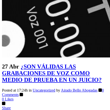
27 Abr
¿SON VÁLIDAS LAS
GRABACIONES DE VOZ COMO
MEDIO DE PRUEBA EN UN JUICIO?
Posted at 17:24h
in
Uncategorized
by
Airado Bello Abogadas
0
Comments
0
Likes
Share