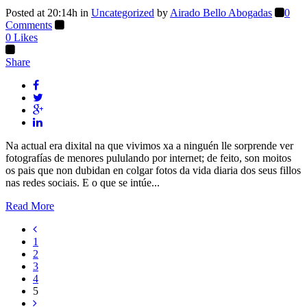
Posted at 20:14h
in
Uncategorized
by
Airado Bello Abogadas
0
Comments
0
Likes
Share
Na actual era dixital na que vivimos xa a ninguén lle sorprende ver
fotografías de menores pululando por internet; de feito, son moitos
os pais que non dubidan en colgar fotos da vida diaria dos seus fillos
nas redes sociais. E o que se intúe...
Read More
1
2
3
4
5